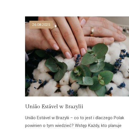
26.08.2025
União Estável w Brazylii
União Estável w Brazylii – co to jest i dlaczego Polak
powinien o tym wiedzieć? Wstęp Każdy, kto planuje