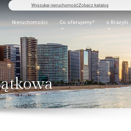
Wyszukaj nieruchomość
Zobacz katalog
s
Nieruchomości
Co oferujemy?
o Brazylii
jątkowa