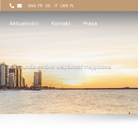
ENG
FR
DE
IT
UKR
PL
Aktualności
Kontakt
Prasa
Start
|
união estável wspólność majątkowa