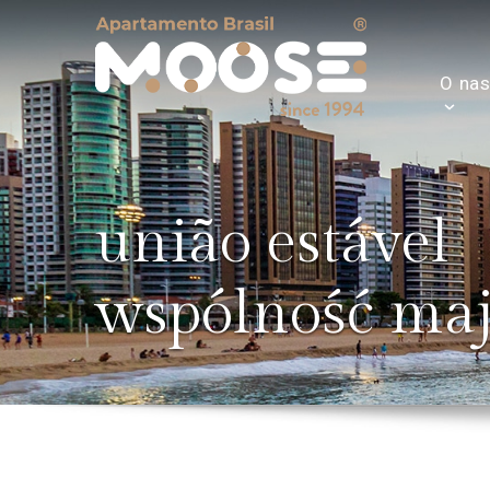
O na
união estável
wspólność ma