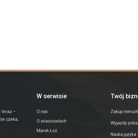
W serwisie
Twój bizn
 teraz –
O nas
Zakup nieruc
tów czeka,
O właścicielach
Wyjazdy pok
Marek Łoś
Nauka języka