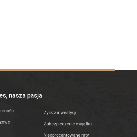
es, nasza pasja
homości
Zysk z inwestycji
azowe
Zabezpieczenie majątku
Nieoprocentowane raty