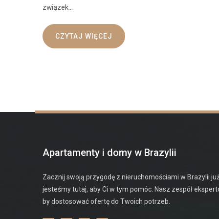
związek…
CZYTAJ WIĘCEJ
Apartamenty i domy w Brazylii
Zacznij swoją przygodę z nieruchomościami w Brazylii już
jesteśmy tutaj, aby Ci w tym pomóc. Nasz zespół eksper
by dostosować ofertę do Twoich potrzeb.