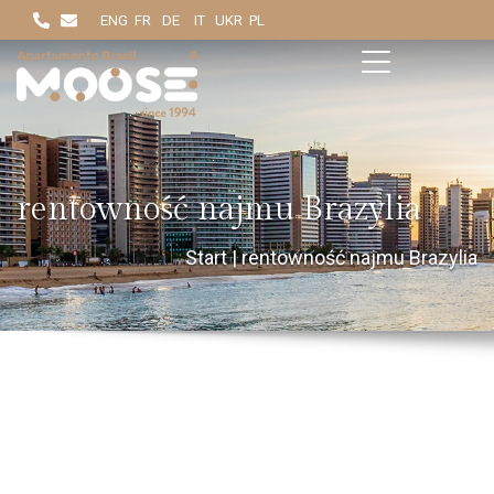
ENG
FR
DE
IT
UKR
PL
rentowność najmu Brazylia
Start
|
rentowność najmu Brazylia