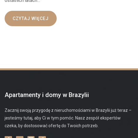
ostatnich latach…
CZYTAJ WIĘCEJ
Apartamenty i domy w Brazylii
Zacznij swoją przygodę z nieruchomościami w Brazylii już teraz –
jesteśmy tutaj, aby Ci w tym pomóc. Nasz zespół ekspertów
czeka, by dostosować ofertę do Twoich potrzeb.