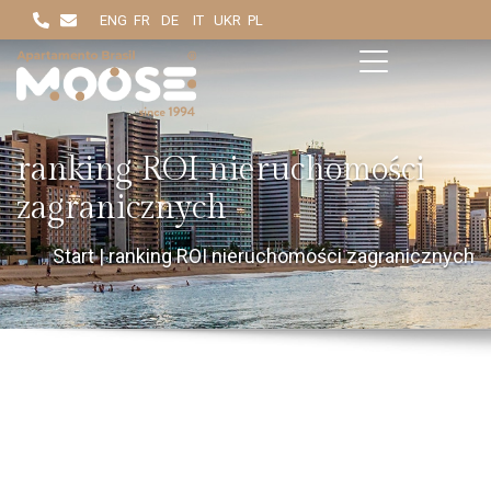
ENG
FR
DE
IT
UKR
PL
ranking ROI nieruchomości
zagranicznych
Start
|
ranking ROI nieruchomości zagranicznych