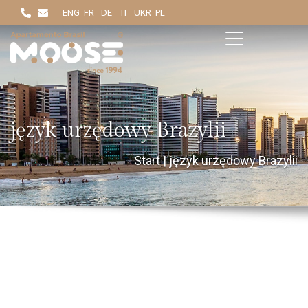
ENG
FR
DE
IT
UKR
PL
język urzędowy Brazylii
Start
|
język urzędowy Brazylii