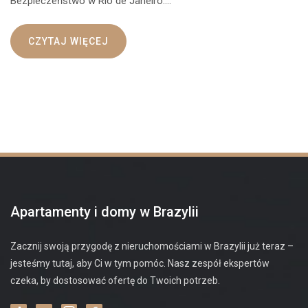
Bezpieczeństwo w Rio de Janeiro.…
CZYTAJ WIĘCEJ
Apartamenty i domy w Brazylii
Zacznij swoją przygodę z nieruchomościami w Brazylii już teraz –
jesteśmy tutaj, aby Ci w tym pomóc. Nasz zespół ekspertów
czeka, by dostosować ofertę do Twoich potrzeb.