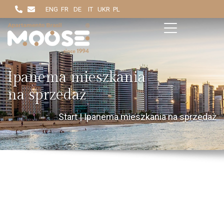
ENG
FR
DE
IT
UKR
PL
Ipanema mieszkania
na sprzedaż
Start
|
Ipanema mieszkania na sprzedaż