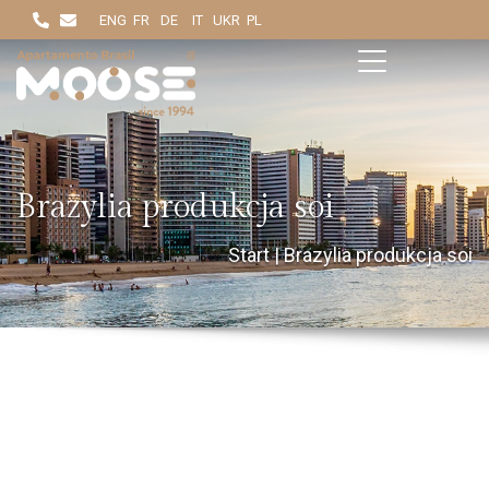
ENG
FR
DE
IT
UKR
PL
Brazylia produkcja soi
Start
|
Brazylia produkcja soi