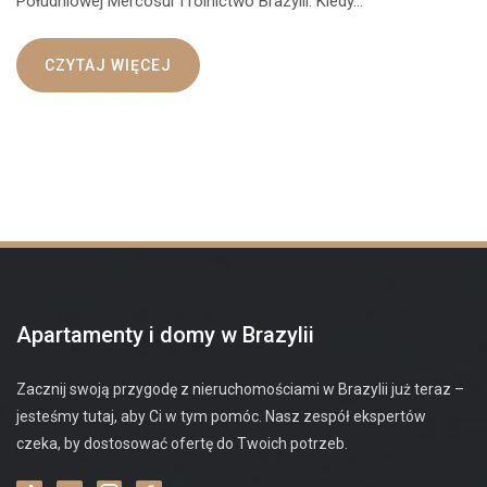
Południowej Mercosur i rolnictwo Brazylii. Kiedy…
CZYTAJ WIĘCEJ
Apartamenty i domy w Brazylii
Zacznij swoją przygodę z nieruchomościami w Brazylii już teraz –
jesteśmy tutaj, aby Ci w tym pomóc. Nasz zespół ekspertów
czeka, by dostosować ofertę do Twoich potrzeb.