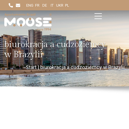
ENG
FR
DE
IT
UKR
PL
biurokracja a cudzoziemcy
w Brazylii
Start
|
biurokracja a cudzoziemcy w Brazylii