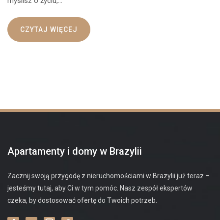
myślisz o życiu,…
CZYTAJ WIĘCEJ
Apartamenty i domy w Brazylii
Zacznij swoją przygodę z nieruchomościami w Brazylii już teraz –
jesteśmy tutaj, aby Ci w tym pomóc. Nasz zespół ekspertów
czeka, by dostosować ofertę do Twoich potrzeb.