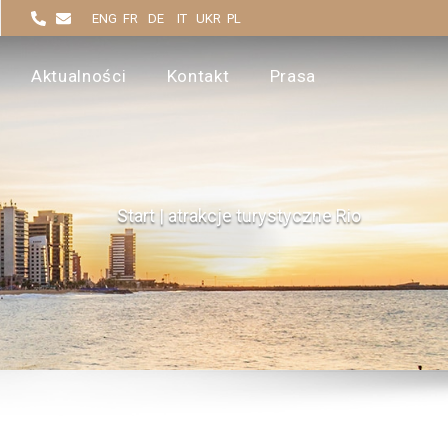
ENG
FR
DE
IT
UKR
PL
Aktualności
Kontakt
Prasa
Start
|
atrakcje turystyczne Rio