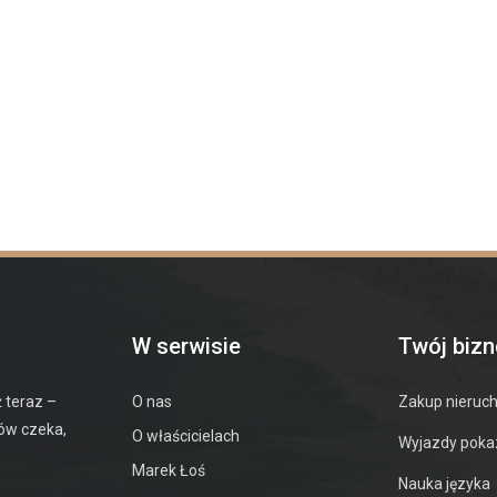
W serwisie
Twój bizn
 teraz –
O nas
Zakup nieruc
tów czeka,
O właścicielach
Wyjazdy pok
Marek Łoś
Nauka języka