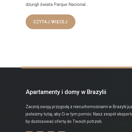
dżungli świata Parque Nacional…
CZYTAJ WIĘCEJ
Apartamenty i domy w Brazylii
Zacznij swoją przygodę z nieruchomościami w Brazylii już
jesteśmy tutaj, aby Ci w tym pomóc. Nasz zespół eksper
by dostosować ofertę do Twoich potrzeb.