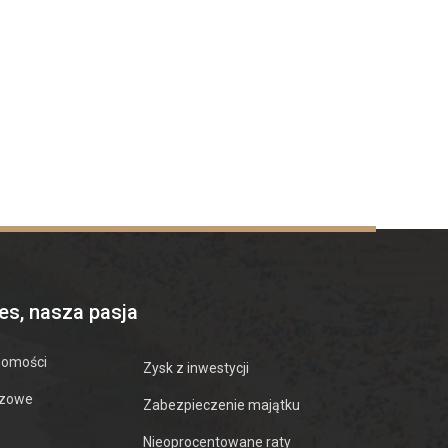
es, nasza pasja
homości
Zysk z inwestycji
azowe
Zabezpieczenie majątku
Nieoprocentowane raty