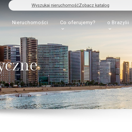
Wyszukaj nieruchomość
Zobacz katalog
s
Nieruchomości
Co oferujemy?
o Brazylii
tyczne