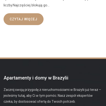
liczby.Najczęściej blokują go…
CZYTAJ WIĘCEJ
Apartamenty i domy w Brazylii
Zacznij swoją przygodę z nieruchomościami w Brazylii już teraz –
jesteśmy tutaj, aby Ci w tym pomóc. Nasz zespół ekspertów
czeka, by dostosować ofertę do Twoich potrzeb.