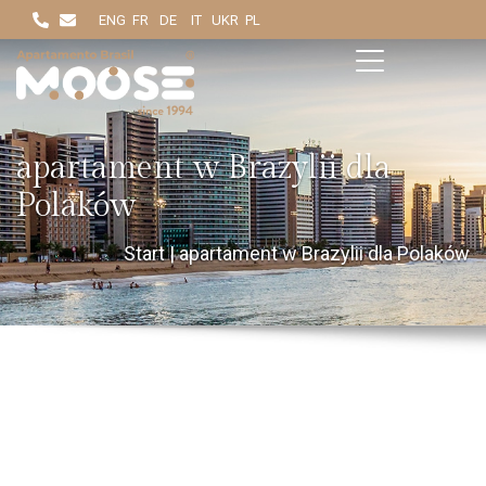
ENG
FR
DE
IT
UKR
PL
apartament w Brazylii dla
Polaków
Start
|
apartament w Brazylii dla Polaków